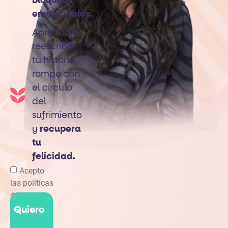
bloqueos
emocionales.
Aprende a
reescribir
tu historia,
rompe con
el círculo
del
sufrimiento
y
recupera
tu
felicidad.
Acepto
las políticas
de
privacidad
Quiero
y términos