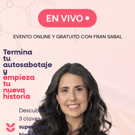
EVENTO ONLINE Y GRATUITO CON FRAN SABAL
Termina
tu
autosabotaje
y
empieza
tu
nueva
historia
Descubre las
3 claves para
superar tus